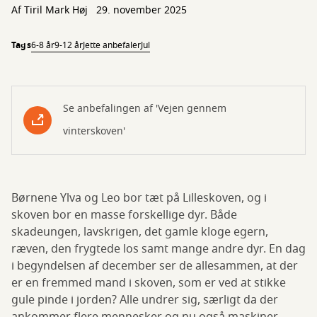
Af
Tiril Mark Høj
29. november 2025
Tags
6-8 år
9-12 år
Jette anbefaler
Jul
Se anbefalingen af 'Vejen gennem
vinterskoven'
Børnene Ylva og Leo bor tæt på Lilleskoven, og i
skoven bor en masse forskellige dyr. Både
skadeungen, lavskrigen, det gamle kloge egern,
ræven, den frygtede los samt mange andre dyr. En dag
i begyndelsen af december ser de allesammen, at der
er en fremmed mand i skoven, som er ved at stikke
gule pinde i jorden? Alle undrer sig, særligt da der