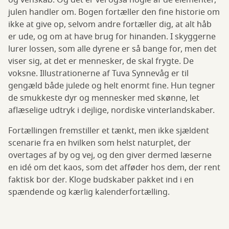
og venskab. Og det er vel også nogle af de elementer,
julen handler om. Bogen fortæller den fine historie om
ikke at give op, selvom andre fortæller dig, at alt håb
er ude, og om at have brug for hinanden. I skyggerne
lurer lossen, som alle dyrene er så bange for, men det
viser sig, at det er mennesker, de skal frygte. De
voksne. Illustrationerne af Tuva Synnevåg er til
gengæld både julede og helt enormt fine. Hun tegner
de smukkeste dyr og mennesker med skønne, let
aflæselige udtryk i dejlige, nordiske vinterlandskaber.
Fortællingen fremstiller et tænkt, men ikke sjældent
scenarie fra en hvilken som helst naturplet, der
overtages af by og vej, og den giver dermed læserne
en idé om det kaos, som det afføder hos dem, der rent
faktisk bor der. Kloge budskaber pakket ind i en
spændende og kærlig kalenderfortælling.