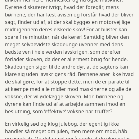
ankommer flere mennesker og nu også maskiner.
Dyrene diskuterer ivrigt, hvad der foregår, mens
børnene, der har læst avisen og forstår hvad der bliver
sagt, finder ud af, at der skal bygges en motorvej lige
midt igennem deres elskede skov! For at bilister kan
spare fire minutter, når de kører! Samtidig bliver den
meget selvbevidste skadeunge uvenner med dens
bedste ven i hele verden lavskrigen, som derefter
forlader skoven, da der er allermest brug for hende.
Skadeungen siger til de andre dyr, at de sagtens kan
klare sig uden lavskrigens råd! Børnene aner ikke hvad
de skal gøre, for at stoppe dette, men de er parate til
at kæmpe med alle midler mod maskinerne og alle de
voksne, der vil ødelægge skoven. Mon børnene og
dyrene kan finde ud af at arbejde sammen imod en
beslutning, som ’effektive’ voksne har truffet?
En virkelig sød og klog julebog, der egentlig ikke
handler så meget om julen, men mere om mod, håb