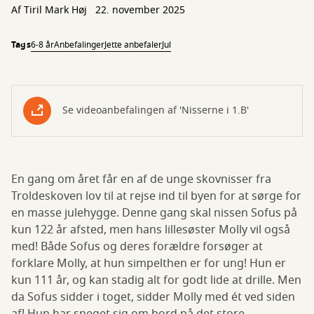
Af
Tiril Mark Høj
22. november 2025
Tags
6-8 år
Anbefalinger
Jette anbefaler
Jul
Se videoanbefalingen af 'Nisserne i 1.B'
En gang om året får en af de unge skovnisser fra
Troldeskoven lov til at rejse ind til byen for at sørge for
en masse julehygge. Denne gang skal nissen Sofus på
kun 122 år afsted, men hans lillesøster Molly vil også
med! Både Sofus og deres forældre forsøger at
forklare Molly, at hun simpelthen er for ung! Hun er
kun 111 år, og kan stadig alt for godt lide at drille. Men
da Sofus sidder i toget, sidder Molly med ét ved siden