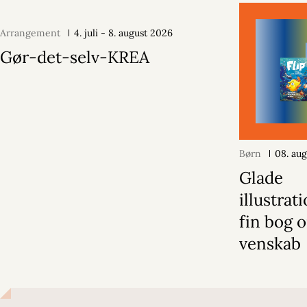
Arrangement
4. juli - 8. august 2026
Gør-det-selv-KREA
Børn
08. au
Glade
illustrat
fin bog 
venskab