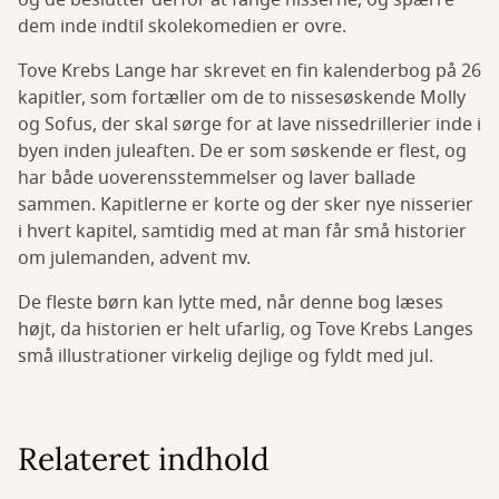
og de beslutter derfor at fange nisserne, og spærre
dem inde indtil skolekomedien er ovre.
Tove Krebs Lange har skrevet en fin kalenderbog på 26
kapitler, som fortæller om de to nissesøskende Molly
og Sofus, der skal sørge for at lave nissedrillerier inde i
byen inden juleaften. De er som søskende er flest, og
har både uoverensstemmelser og laver ballade
sammen. Kapitlerne er korte og der sker nye nisserier
i hvert kapitel, samtidig med at man får små historier
om julemanden, advent mv.
De fleste børn kan lytte med, når denne bog læses
højt, da historien er helt ufarlig, og Tove Krebs Langes
små illustrationer virkelig dejlige og fyldt med jul.
Relateret indhold