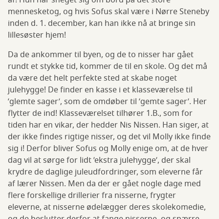
af! Hun har sneget sig om bord på det store
mennesketog, og hvis Sofus skal være i Nørre Steneby
inden d. 1. december, kan han ikke nå at bringe sin
lillesøster hjem!
Da de ankommer til byen, og de to nisser har gået
rundt et stykke tid, kommer de til en skole. Og det må
da være det helt perfekte sted at skabe noget
julehygge! De finder en kasse i et klasseværelse til
’glemte sager’, som de omdøber til ’gemte sager’. Her
flytter de ind! Klasseværelset tilhører 1.B., som for
tiden har en vikar, der hedder Nis Nissen. Han siger, at
der ikke findes rigtige nisser, og det vil Molly ikke finde
sig i! Derfor bliver Sofus og Molly enige om, at de hver
dag vil at sørge for lidt ’ekstra julehygge’, der skal
krydre de daglige juleudfordringer, som eleverne får
af lærer Nissen. Men da der er gået nogle dage med
flere forskellige drillerier fra nisserne, frygter
eleverne, at nisserne ødelægger deres skolekomedie,