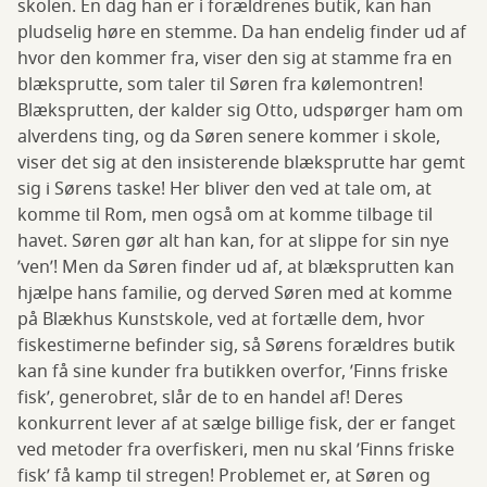
skolen. En dag han er i forældrenes butik, kan han
pludselig høre en stemme. Da han endelig finder ud af
hvor den kommer fra, viser den sig at stamme fra en
blæksprutte, som taler til Søren fra kølemontren!
Blæksprutten, der kalder sig Otto, udspørger ham om
alverdens ting, og da Søren senere kommer i skole,
viser det sig at den insisterende blæksprutte har gemt
sig i Sørens taske! Her bliver den ved at tale om, at
komme til Rom, men også om at komme tilbage til
havet. Søren gør alt han kan, for at slippe for sin nye
’ven’! Men da Søren finder ud af, at blæksprutten kan
hjælpe hans familie, og derved Søren med at komme
på Blækhus Kunstskole, ved at fortælle dem, hvor
fiskestimerne befinder sig, så Sørens forældres butik
kan få sine kunder fra butikken overfor, ’Finns friske
fisk’, generobret, slår de to en handel af! Deres
konkurrent lever af at sælge billige fisk, der er fanget
ved metoder fra overfiskeri, men nu skal ’Finns friske
fisk’ få kamp til stregen! Problemet er, at Søren og