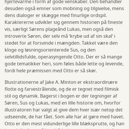
hjertevarme i form af gode venskaber. Den behandler
desuden også emner som mobning og tilgivelse, mens
dens dialoger er skægge med finurlige ordspil.
Karaktererne udvikler sig gennem historien på fineste
vis, særligt Sørens plageånd Lukas, men også den
introverte Søren, der selv må ’krybe ud af sin skal’ i
stedet for at forsvinde i mængden. Takket være den
kloge og løsningsorienterede Sus, og den
selvtillidsfulde, operasyngende Otto. Der er så mange
gode tematikker heri, som føles både lette og levende,
fordi hele præmissen med Otto er så skør.
Illustrationerne af Jake A. Minton er ekstraordinære
flotte og farvestrålende, og de er tegnet med filmisk
stil og dynamik. Bagerst i bogen er der tegninger af
Søren, Sus og Lukas, med en lille historie om, hvorfor
illustratoren har valgt at give dem hver især netop det
udseende, de har fået. Som alle har at gøre med havet.
Otto er den mest vidunderlige lille blæksprutte, og han