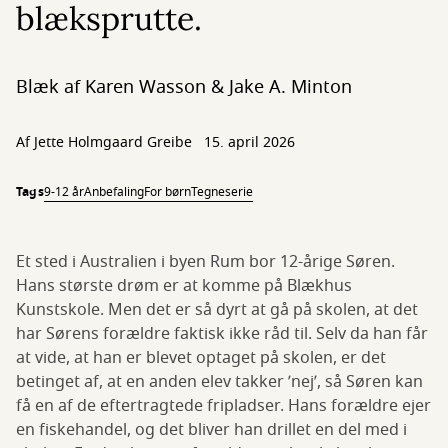
blæksprutte.
Blæk af Karen Wasson & Jake A. Minton
Af
Jette Holmgaard Greibe
15. april 2026
Tags
9-12 år
Anbefaling
For børn
Tegneserie
Et sted i Australien i byen Rum bor 12-årige Søren.
Hans største drøm er at komme på Blækhus
Kunstskole. Men det er så dyrt at gå på skolen, at det
har Sørens forældre faktisk ikke råd til. Selv da han får
at vide, at han er blevet optaget på skolen, er det
betinget af, at en anden elev takker ’nej’, så Søren kan
få en af de eftertragtede fripladser. Hans forældre ejer
en fiskehandel, og det bliver han drillet en del med i