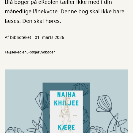
Blå bøger på eReolen tæller ikke med i din
månedlige lånekvote. Denne bog skal ikke bare
læses. Den skal høres.
Af biblioteket
01. marts 2026
Tags
eReolen
E-bøger
Lydbøger