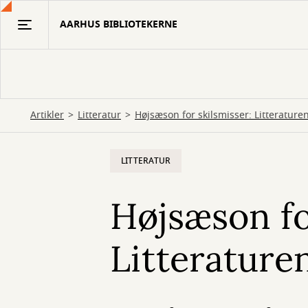
Gå
AARHUS BIBLIOTEKERNE
til
hovedindhold
Artikler
Litteratur
Højsæson for skilsmisser: Litteratur
LITTERATUR
Højsæson fo
Litterature