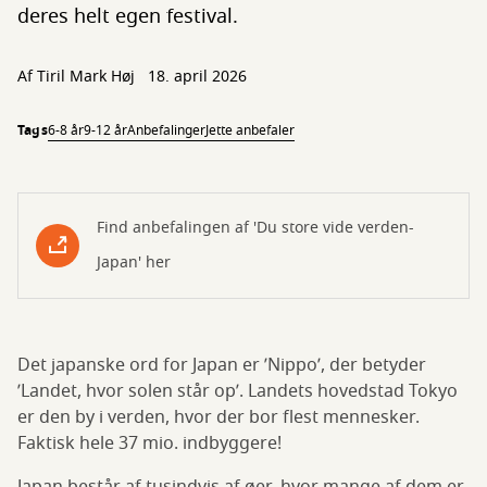
deres helt egen festival.
Af
Tiril Mark Høj
18. april 2026
Tags
6-8 år
9-12 år
Anbefalinger
Jette anbefaler
Find anbefalingen af 'Du store vide verden-
Japan' her
Det japanske ord for Japan er ’Nippo’, der betyder
’Landet, hvor solen står op’. Landets hovedstad Tokyo
er den by i verden, hvor der bor flest mennesker.
Faktisk hele 37 mio. indbyggere!