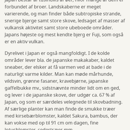
Japan består af tusindvis af øer, hvor mange af dem er
forbundet af broer. Landskaberne er meget
varierende, og man finder både subtropiske strande,
snerige bjerge samt store skove, ledsaget af masser af
vulkansk aktivitet samt store ubeboede områder.
Japans højeste og mest kendte bjerg er Fuji, som også
er en aktiv vulkan.
Dyrelivet i Japan er også mangfoldigt. I de kolde
områder lever bla. de japanske makakaber, kaldet
sneaber, der elsker at få varmen ved at bade i de
naturligt varme kilder. Man kan møde mårhunde,
vildsvin, grønne fasaner, kravebjørne, japanske
gaffelbukke mv., sidstnævnte minder lidt om en ged,
og lever i de japanske skove, der udgør ca. 67 % af
Japan, og som er særdeles velegnede til skovbadning.
Af særlige planter kan man finde de smukke træer
med kirsebærblomster, kaldet Sakura, bambus, der
kan vokse med op til 91 cm om dagen, fine