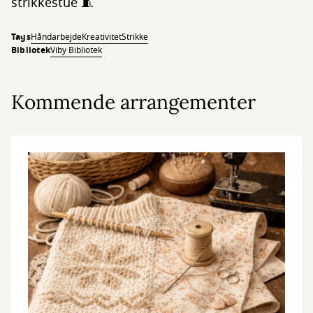
strikkestue 🧵
Tags
Håndarbejde
Kreativitet
Strikke
Bibliotek
Viby Bibliotek
Kommende arrangementer