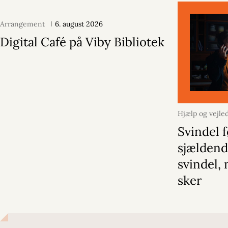
Arrangement
6. august 2026
Digital Café på Viby Bibliotek
Hjælp og vejle
oktober 2025
Svindel f
sjældend
svindel, 
sker