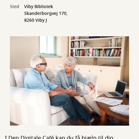
Sted
Viby Bibliotek
Skanderborgvej 170,
8260 Viby J
I Den Digitale Café kan du få hjælp til din