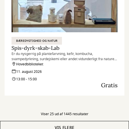
BÆREDYGTIGHED OG NATUR
Spis-dyrk-skab-Lab
Er du nysgerrig på plantefarvning, kefir, kombucha,
svampedyrkning, surdejskemi eller andet vidunderligt fra naturen
– så kig forbi vores åbne lab og hør mere.
Hovedbiblioteket
11. august 2026
13:00 - 15:00
Gratis
Viser 25 ud af 1445 resultater
VIS FLERE