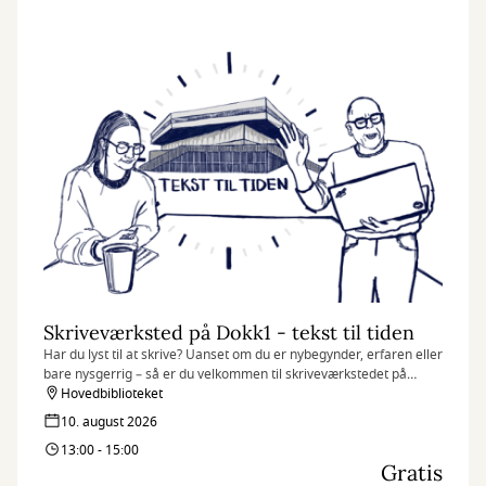
Skriveværksted på Dokk1 - tekst til tiden
Har du lyst til at skrive? Uanset om du er nybegynder, erfaren eller
bare nysgerrig – så er du velkommen til skriveværkstedet på
Dokk1. Her handler det ikke om at skrive korrekt, men om at
Hovedbiblioteket
slippe fantasien løs og finde glæde i sproget.
10. august 2026
13:00 - 15:00
Gratis