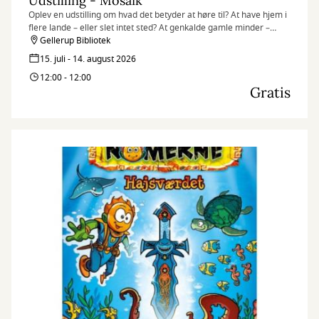
Udstilling - Mosaik
Oplev en udstilling om hvad det betyder at høre til? At have hjem i
flere lande – eller slet intet sted? At genkalde gamle minder –
egne som overleverede? At være en del af fællesskabet – og
Gellerup Bibliotek
alligevel stå ud fra mængden?
15. juli - 14. august 2026
12:00 - 12:00
Gratis