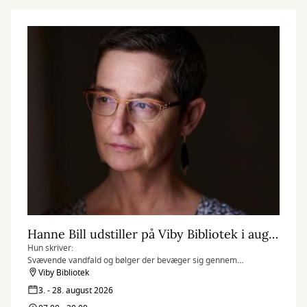
Hanne Bill udstiller på Viby Bibliotek i august måned
Hun skriver:
Svævende vandfald og bølger der bevæger sig gennem
surrealistiske fantasilandskaber, er blevet mit kunstner-dna. For
Viby Bibliotek
mig symboliserer de: kærlighed, forandring, kaos, renselse,
3. - 28. august 2026
naturen, livskraft og lyd. Ofte er de ledsaget af nødblus og