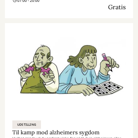
07:00 - 20:00
menneske-/dyrelignende entiteter, der er beskyttere og bringer
Gratis
budskaber til beskueren.
Jeg skaber min kunst intuitivt, via de tilfældigheder der opstår
gennem hele processen. Jeg prøver at slippe det
overkontrollerede og skabe mere efter følelsen i nuet, end ud fra
en planlagt strategi. Først til sidst lægger jeg mig fast på
værkernes fortælling og efterlader samtidig mindre
uperfektheder, der fungerer som åndehuller og sprækker af lys.
UDSTILLING
Til kamp mod alzheimers sygdom