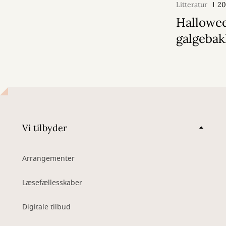
Litteratur
20
Hallowe
galgeba
Vi tilbyder
Arrangementer
Læsefællesskaber
Digitale tilbud