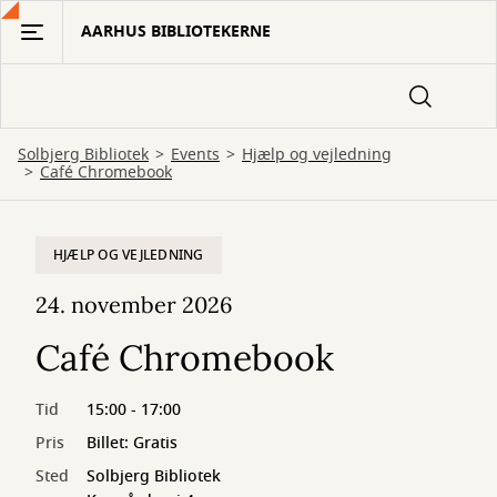
Gå
AARHUS BIBLIOTEKERNE
til
hovedindhold
Solbjerg Bibliotek
Events
Hjælp og vejledning
Café Chromebook
HJÆLP OG VEJLEDNING
24. november 2026
Café Chromebook
Tid
15:00 - 17:00
Pris
Billet: Gratis
Sted
Solbjerg Bibliotek