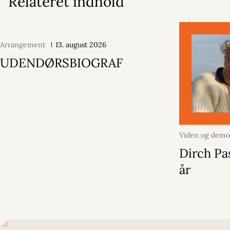
Relateret indhold
Arrangement
13. august 2026
UDENDØRSBIOGRAF
Viden og demo
2026
Dirch Pa
år