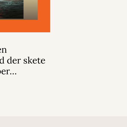
en
d der skete
per…