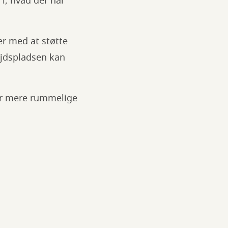
i, hvad der har
er med at støtte
ejdspladsen kan
ber mere rummelige