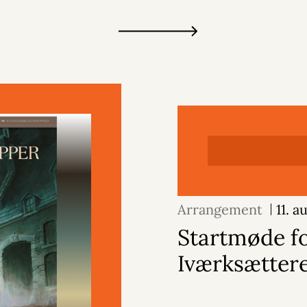
Arrangement
11. 
Startmøde f
Iværksætter