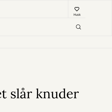
Husk
et slår knuder