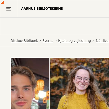
Gå
AARHUS BIBLIOTEKERNE
til
hovedindhold
Risskov Bibliotek
Events
Hjælp og vejledning
Når live