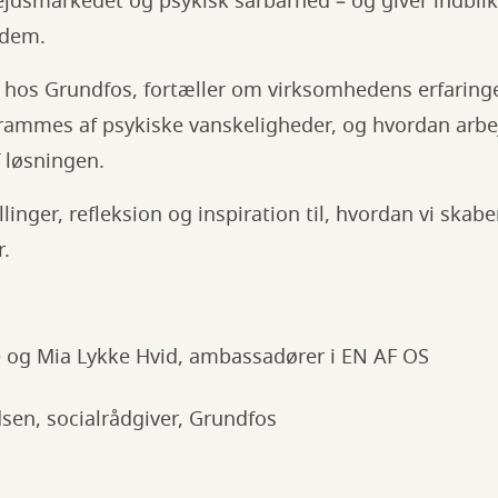
jdsmarkedet og psykisk sårbarhed – og giver indblik 
 dem.
r hos Grundfos, fortæller om virksomhedens erfaring
rammes af psykiske vanskeligheder, og hvordan arb
f løsningen.
linger, refleksion og inspiration til, hvordan vi ska
r.
og Mia Lykke Hvid, ambassadører i EN AF OS
sen, socialrådgiver, Grundfos