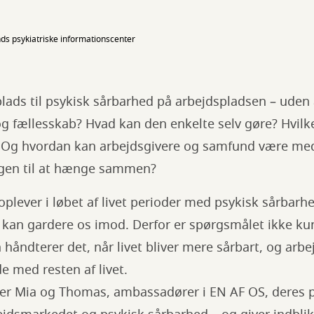
nds psykiatriske informationscenter
lads til psykisk sårbarhed på arbejdspladsen – uden 
og fællesskab? Hvad kan den enkelte selv gøre? Hvilk
? Og hvordan kan arbejdsgivere og samfund være med 
dagen til at hænge sammen?
ever i løbet af livet perioder med psykisk sårbarhed
vi kan gardere os imod. Derfor er spørgsmålet ikke k
åndterer det, når livet bliver mere sårbart, og arbej
e med resten af livet.
ler Mia og Thomas, ambassadører i EN AF OS, deres 