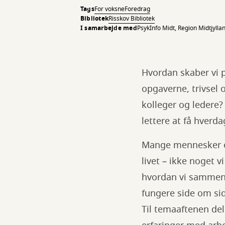
Tags
For voksne
Foredrag
Bibliotek
Risskov Bibliotek
I samarbejde med
PsykInfo Midt, Region Midtjylla
Hvordan skaber vi p
opgaverne, trivsel 
kolleger og ledere
lettere at få hver
Mange mennesker opl
livet – ikke noget 
hvordan vi sammen h
fungere side om sid
Til temaaftenen de