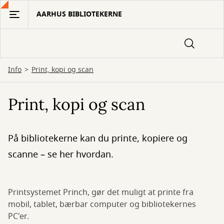
Gå
AARHUS BIBLIOTEKERNE
til
hovedindhold
Info
Print, kopi og scan
Print, kopi og scan
På bibliotekerne kan du printe, kopiere og
scanne – se her hvordan.
Printsystemet Princh, gør det muligt at printe fra
mobil, tablet, bærbar computer og bibliotekernes
PC'er.