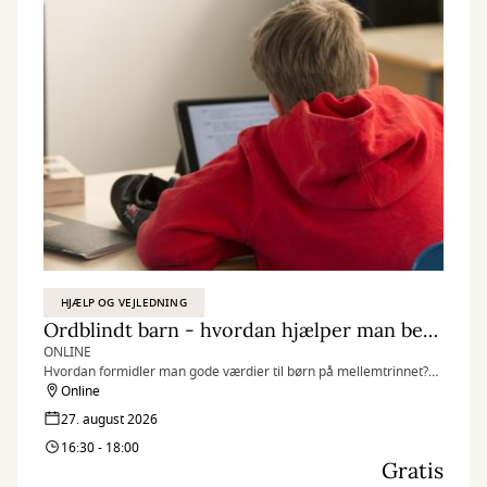
HJÆLP OG VEJLEDNING
Ordblindt barn - hvordan hjælper man bedst?
ONLINE
Hvordan formidler man gode værdier til børn på mellemtrinnet?
Hvad kan jeg gøre?
Online
Hvordan støtter man op omkring struktur, rutiner og lektier?
27. august 2026
16:30 - 18:00
Gratis