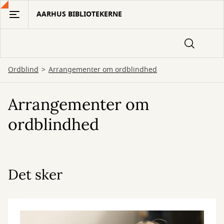
Gå
AARHUS BIBLIOTEKERNE
til
hovedindhold
Ordblind
Arrangementer om ordblindhed
Arrangementer om
ordblindhed
Det sker