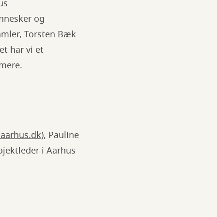
us
nnesker og
amler, Torsten Bæk
 har vi et
 mere.
aarhus.dk
), Pauline
rojektleder i Aarhus