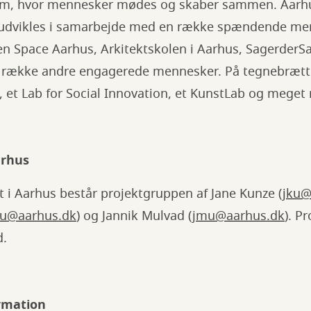
ium, hvor mennesker mødes og skaber sammen. Aarh
 udvikles i samarbejde med en række spændende me
en Space Aarhus, Arkitektskolen i Aarhus, SagerderS
 række andre engagerede mennesker. På tegnebrættet
 et Lab for Social Innovation, et KunstLab og meget
arhus
 i Aarhus består projektgruppen af Jane Kunze (
jku@
u@aarhus.dk
) og Jannik Mulvad (
jmu@aarhus.dk
). P
d.
rmation