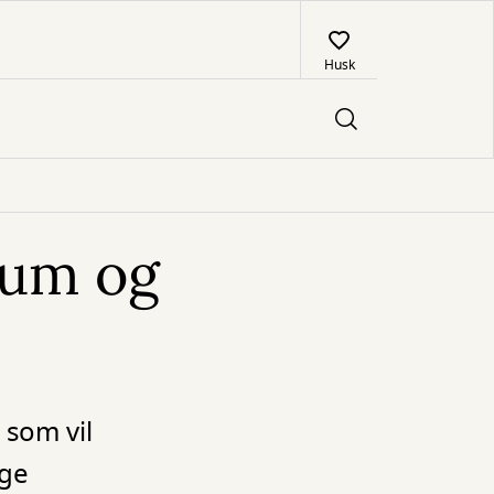
Husk
rum og
 som vil
ige