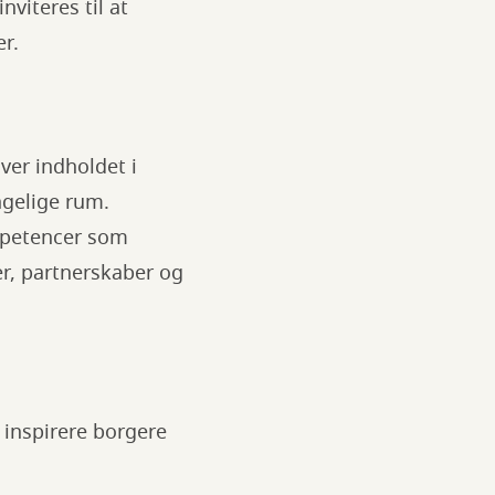
viteres til at
er.
ver indholdet i
ngelige rum.
mpetencer som
er, partnerskaber og
 inspirere borgere