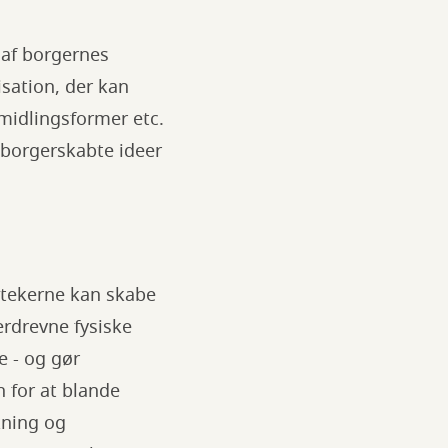
 af borgernes
sation, der kan
midlingsformer etc.
r borgerskabte ideer
iotekerne kan skabe
erdrevne fysiske
e - og gør
 for at blande
kning og