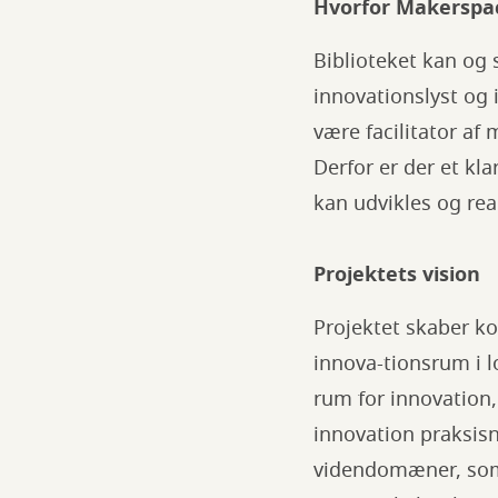
Hvorfor Makerspac
Biblioteket kan og 
innovationslyst og
være facilitator a
Derfor er der et kla
kan udvikles og rea
Projektets vision
Projektet skaber ko
innova-tionsrum i l
rum for innovation, 
innovation praksis
videndomæner, som 