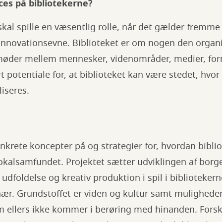
es på bibliotekerne?
skal spille en væsentlig rolle, når det gælder fremme
 innovationsevne. Biblioteket er om nogen den organi
f møder mellem mennesker, videnområder, medier, for
rt potentiale for, at biblioteket kan være stedet, hvo
liseres.
nkrete koncepter på og strategier for, hvordan bibl
okalsamfundet. Projektet sætter udviklingen af borg
udfoldelse og kreativ produktion i spil i bibliotekern
nær. Grundstoffet er viden og kultur samt muligheden
ellers ikke kommer i berøring med hinanden. Fors