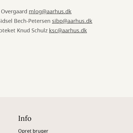
e Overgaard
mlog@aarhus.dk
 Sidsel Bech-Petersen
sibp@aarhus.dk
ioteket Knud Schulz
ksc@aarhus.dk
Info
Opret bruger