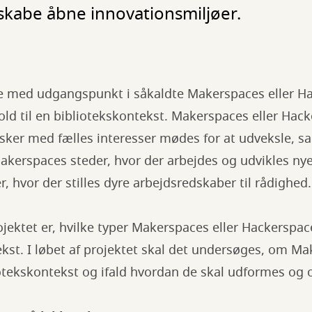
kabe åbne innovationsmiljøer.
jde med udgangspunkt i såkaldte Makerspaces eller H
old til en bibliotekskontekst. Makerspaces eller Hack
sker med fælles interesser mødes for at udveksle, 
Makerspaces steder, hvor der arbejdes og udvikles ny
, hvor der stilles dyre arbejdsredskaber til rådighed.
jektet er, hvilke typer Makerspaces eller Hackerspace
ekst. I løbet af projektet skal det undersøges, om M
iotekskontekst og ifald hvordan de skal udformes og 