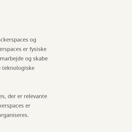
ackerspaces og
erspaces er fysiske
samarbejde og skabe
e teknologiske
s, der er relevante
akerspaces er
organiseres.