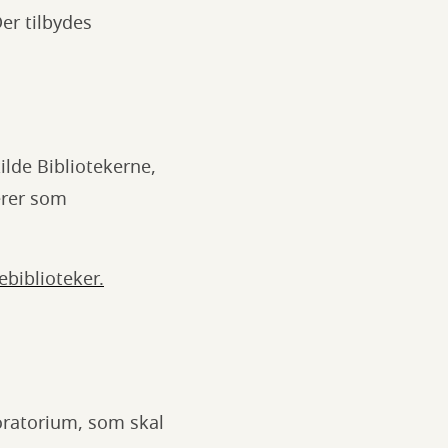
Der tilbydes
lde Bibliotekerne,
erer som
ebiblioteker.
boratorium, som skal