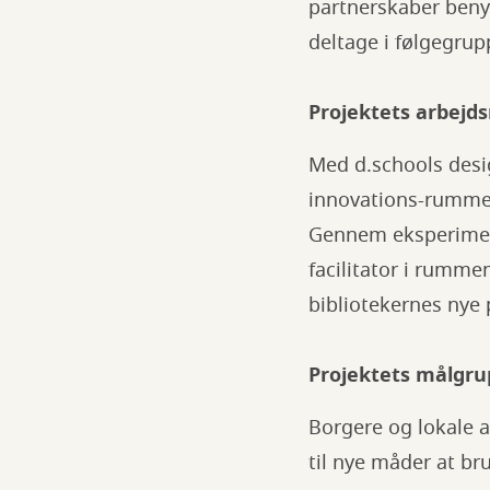
partnerskaber benytt
deltage i følgegrup
Projektets arbejd
Med d.schools desig
innovations-rummene
Gennem eksperimen
facilitator i rumme
bibliotekernes nye
Projektets målgr
Borgere og lokale a
til nye måder at br