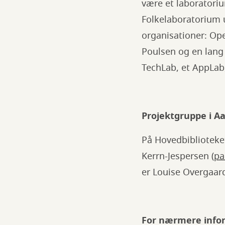
være et laborator
Folkelaboratorium
organisationer: Op
Poulsen og en lang
TechLab, et AppLab,
Projektgruppe i A
På Hovedbiblioteket
Kerrn-Jespersen (
pa
er Louise Overgaar
For nærmere info