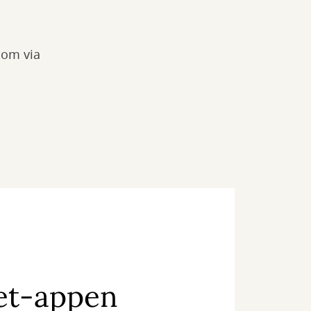
som via
.
ket-appen