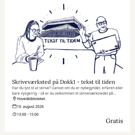
Skriveværksted på Dokk1 - tekst til tiden
Har du lyst til at skrive? Uanset om du er nybegynder, erfaren eller
bare nysgerrig – så er du velkommen til skriveværkstedet på
Dokk1. Her handler det ikke om at skrive korrekt, men om at
Hovedbiblioteket
slippe fantasien løs og finde glæde i sproget.
10. august 2026
13:00 - 15:00
Gratis