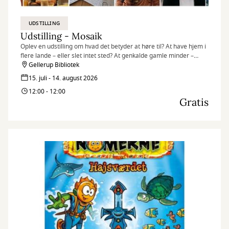
UDSTILLING
Udstilling - Mosaik
Oplev en udstilling om hvad det betyder at høre til? At have hjem i
flere lande – eller slet intet sted? At genkalde gamle minder –
egne som overleverede? At være en del af fællesskabet – og
Gellerup Bibliotek
alligevel stå ud fra mængden?
15. juli - 14. august 2026
12:00 - 12:00
Gratis