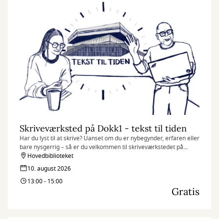
Skriveværksted på Dokk1 - tekst til tiden
Har du lyst til at skrive? Uanset om du er nybegynder, erfaren eller
bare nysgerrig – så er du velkommen til skriveværkstedet på
Dokk1. Her handler det ikke om at skrive korrekt, men om at
Hovedbiblioteket
slippe fantasien løs og finde glæde i sproget.
10. august 2026
13:00 - 15:00
Gratis