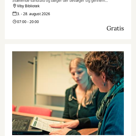
Svævende vandfald og bølger der bevæger sig gennem
surrealistiske fantasilandskaber, er blevet mit kunstner-dna. For
Viby Bibliotek
mig symboliserer de: kærlighed, forandring, kaos, renselse,
3. - 28. august 2026
naturen, livskraft og lyd. Ofte er de ledsaget af nødblus og
07:00 - 20:00
menneske-/dyrelignende entiteter, der er beskyttere og bringer
Gratis
budskaber til beskueren.
Jeg skaber min kunst intuitivt, via de tilfældigheder der opstår
gennem hele processen. Jeg prøver at slippe det
overkontrollerede og skabe mere efter følelsen i nuet, end ud fra
en planlagt strategi. Først til sidst lægger jeg mig fast på
værkernes fortælling og efterlader samtidig mindre
uperfektheder, der fungerer som åndehuller og sprækker af lys.