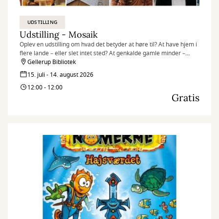
UDSTILLING
Udstilling - Mosaik
Oplev en udstilling om hvad det betyder at høre til? At have hjem i
flere lande – eller slet intet sted? At genkalde gamle minder –
egne som overleverede? At være en del af fællesskabet – og
Gellerup Bibliotek
alligevel stå ud fra mængden?
15. juli - 14. august 2026
12:00 - 12:00
Gratis