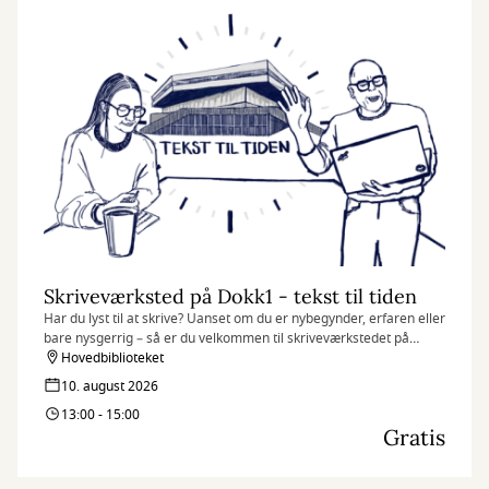
Skriveværksted på Dokk1 - tekst til tiden
Har du lyst til at skrive? Uanset om du er nybegynder, erfaren eller
bare nysgerrig – så er du velkommen til skriveværkstedet på
Dokk1. Her handler det ikke om at skrive korrekt, men om at
Hovedbiblioteket
slippe fantasien løs og finde glæde i sproget.
10. august 2026
13:00 - 15:00
Gratis