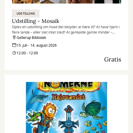
UDSTILLING
Udstilling - Mosaik
Oplev en udstilling om hvad det betyder at høre til? At have hjem i
flere lande – eller slet intet sted? At genkalde gamle minder –
egne som overleverede? At være en del af fællesskabet – og
Gellerup Bibliotek
alligevel stå ud fra mængden?
15. juli - 14. august 2026
12:00 - 12:00
Gratis