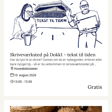
Skriveværksted på Dokk1 - tekst til tiden
Har du lyst til at skrive? Uanset om du er nybegynder, erfaren eller
bare nysgerrig – så er du velkommen til skriveværkstedet på
Dokk1. Her handler det ikke om at skrive korrekt, men om at
Hovedbiblioteket
slippe fantasien løs og finde glæde i sproget.
10. august 2026
13:00 - 15:00
Gratis