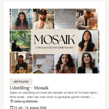
UDSTILLING
Udstilling - Mosaik
Oplev en udstilling om hvad det betyder at høre til? At have hjem i
flere lande – eller slet intet sted? At genkalde gamle minder –
egne som overleverede? At være en del af fællesskabet – og
Gellerup Bibliotek
alligevel stå ud fra mængden?
15. juli - 14. august 2026