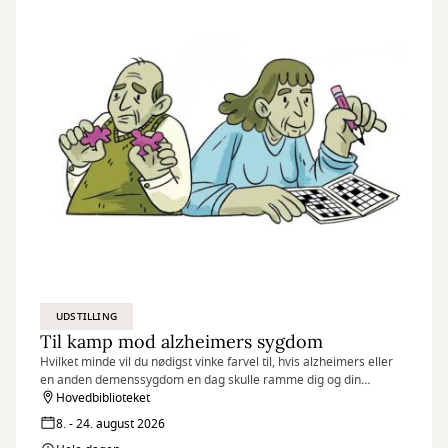
en planlagt strategi. Først til sidst lægger jeg mig fast på
værkernes fortælling og efterlader samtidig mindre
uperfektheder, der fungerer som åndehuller og sprækker af lys.
UDSTILLING
Til kamp mod alzheimers sygdom
Hvilket minde vil du nødigst vinke farvel til, hvis alzheimers eller
en anden demenssygdom en dag skulle ramme dig og din
hukommelse?
Hovedbiblioteket
8. - 24. august 2026