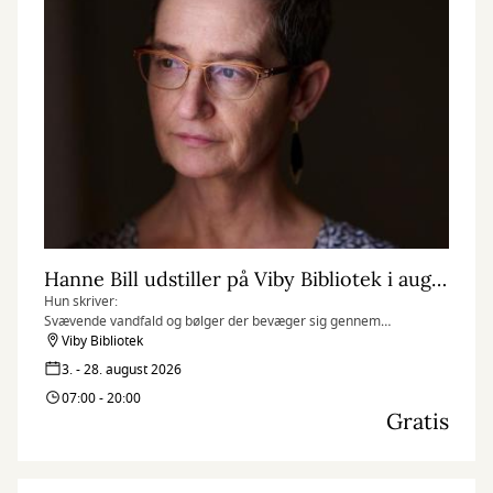
Hanne Bill udstiller på Viby Bibliotek i august måned
Hun skriver:
Svævende vandfald og bølger der bevæger sig gennem
surrealistiske fantasilandskaber, er blevet mit kunstner-dna. For
Viby Bibliotek
mig symboliserer de: kærlighed, forandring, kaos, renselse,
3. - 28. august 2026
naturen, livskraft og lyd. Ofte er de ledsaget af nødblus og
07:00 - 20:00
menneske-/dyrelignende entiteter, der er beskyttere og bringer
Gratis
budskaber til beskueren.
Jeg skaber min kunst intuitivt, via de tilfældigheder der opstår
gennem hele processen. Jeg prøver at slippe det
overkontrollerede og skabe mere efter følelsen i nuet, end ud fra