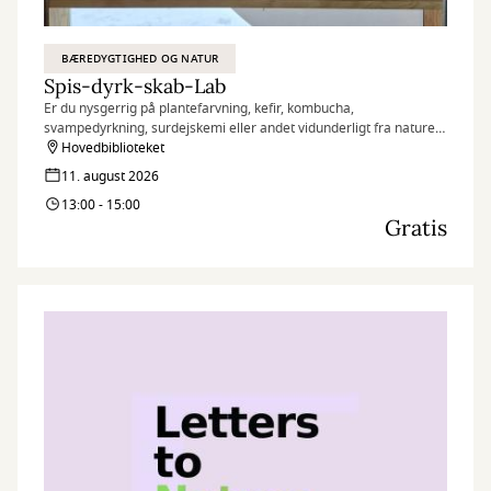
BÆREDYGTIGHED OG NATUR
Spis-dyrk-skab-Lab
Er du nysgerrig på plantefarvning, kefir, kombucha,
svampedyrkning, surdejskemi eller andet vidunderligt fra naturen
– så kig forbi vores åbne lab og hør mere.
Hovedbiblioteket
11. august 2026
13:00 - 15:00
Gratis