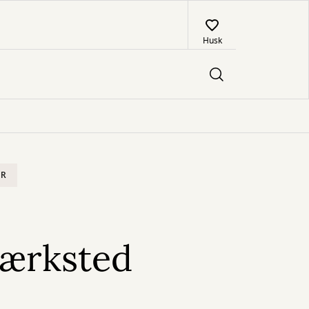
Husk
UR
værksted