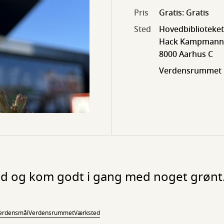
Pris
Gratis: Gratis
Sted
Hovedbiblioteket
Hack Kampmanns
8000 Aarhus C
Verdensrummet
d og kom godt i gang med noget grønt
erdensmål
Verdensrummet
Værksted