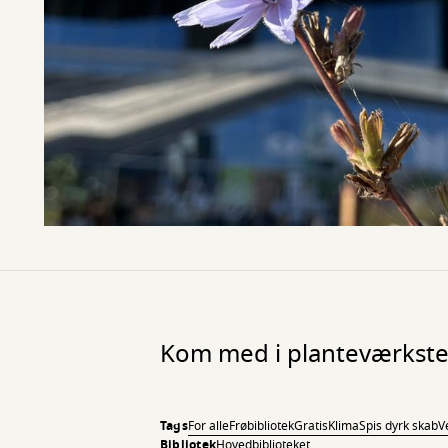
Kom med i planteværkste
Tags
For alle
Frøbibliotek
Gratis
Klima
Spis dyrk skab
V
Bibliotek
Hovedbiblioteket