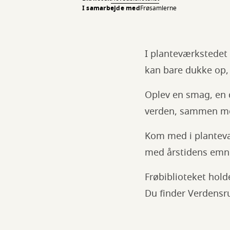
I samarbejde med
Frøsamlerne
I planteværkstedet 
kan bare dukke op, v
Oplev en smag, en d
verden, sammen me
Kom med i plantevæ
med årstidens emne
Frøbiblioteket hol
Du finder Verdens