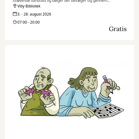
Svævende vandfald og bølger der bevæger sig gennem
surrealistiske fantasilandskaber, er blevet mit kunstner-dna. For
Viby Bibliotek
mig symboliserer de: kærlighed, forandring, kaos, renselse,
3. - 28. august 2026
naturen, livskraft og lyd. Ofte er de ledsaget af nødblus og
07:00 - 20:00
menneske-/dyrelignende entiteter, der er beskyttere og bringer
Gratis
budskaber til beskueren.
Jeg skaber min kunst intuitivt, via de tilfældigheder der opstår
gennem hele processen. Jeg prøver at slippe det
overkontrollerede og skabe mere efter følelsen i nuet, end ud fra
en planlagt strategi. Først til sidst lægger jeg mig fast på
værkernes fortælling og efterlader samtidig mindre
uperfektheder, der fungerer som åndehuller og sprækker af lys.