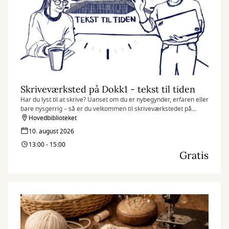
Skriveværksted på Dokk1 - tekst til tiden
Har du lyst til at skrive? Uanset om du er nybegynder, erfaren eller
bare nysgerrig – så er du velkommen til skriveværkstedet på
Dokk1. Her handler det ikke om at skrive korrekt, men om at
Hovedbiblioteket
slippe fantasien løs og finde glæde i sproget.
10. august 2026
13:00 - 15:00
Gratis