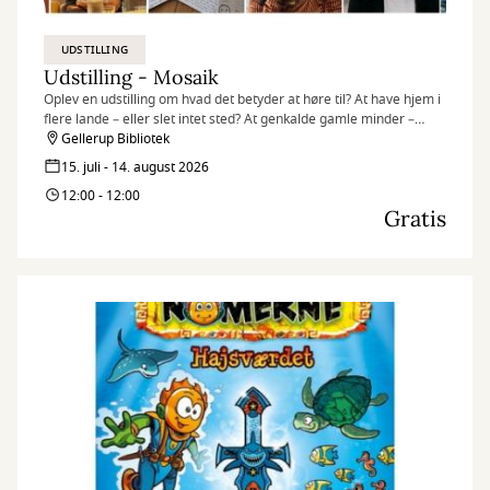
UDSTILLING
Udstilling - Mosaik
Oplev en udstilling om hvad det betyder at høre til? At have hjem i
flere lande – eller slet intet sted? At genkalde gamle minder –
egne som overleverede? At være en del af fællesskabet – og
Gellerup Bibliotek
alligevel stå ud fra mængden?
15. juli - 14. august 2026
12:00 - 12:00
Gratis