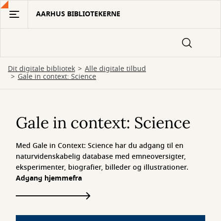
Gå
AARHUS BIBLIOTEKERNE
til
hovedindhold
Dit digitale bibliotek
Alle digitale tilbud
Gale in context: Science
Gale
in
Gale in context: Science
context:
Med Gale in Context: Science har du adgang til en
Science
naturvidenskabelig database med emneoversigter,
eksperimenter, biografier, billeder og illustrationer.
Adgang hjemmefra