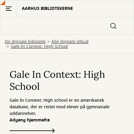
Gå
AARHUS BIBLIOTEKERNE
til
hovedindhold
Dit digitale bibliotek
Alle digitale tilbud
Gale In Context: High School
Gale
In
Gale In Context: High
Context:
School
High
Gale In Context: High school er en amerikansk
School
database, der er rettet mod elever på gymnasiale
uddannelser.
Adgang hjemmefra