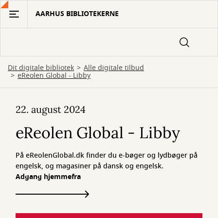
Gå
AARHUS BIBLIOTEKERNE
til
hovedindhold
Dit digitale bibliotek
Alle digitale tilbud
eReolen Global - Libby
eReolen
22. august 2024
Global
eReolen Global - Libby
-
Libby
På eReolenGlobal.dk finder du e-bøger og lydbøger på
engelsk, og magasiner på dansk og engelsk.
Adgang hjemmefra