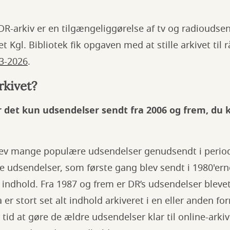
 DR-arkiv er en tilgængeliggørelse af tv og radioudsen
 Kgl. Bibliotek fik opgaven med at stille arkivet til
23-2026
.
rkivet?
 det kun udsendelser sendt fra 2006 og frem, du k
lev mange populære udsendelser genudsendt i period
 udsendelser, som første gang blev sendt i 1980'erne
ndhold. Fra 1987 og frem er DR’s udsendelser bleve
 er stort set alt indhold arkiveret i en eller anden fo
 tid at gøre de ældre udsendelser klar til online-arkiv