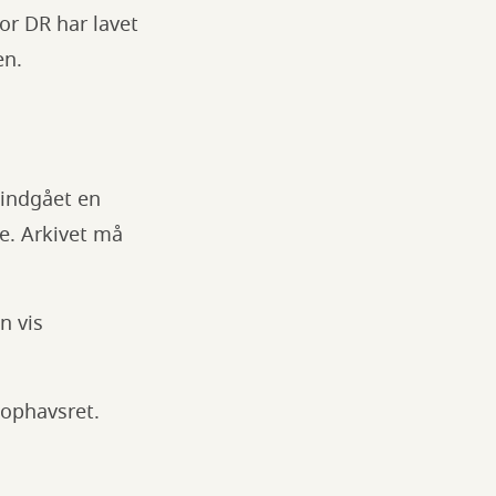
or DR har lavet
en.
 indgået en
e. Arkivet må
n vis
 ophavsret.