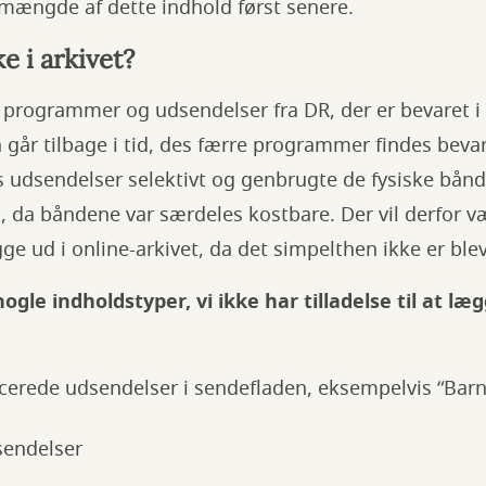
ængde af dette indhold først senere.
e i arkivet?
le programmer og udsendelser fra DR, der er bevaret i 
år tilbage i tid, des færre programmer findes bevare
 udsendelser selektivt og genbrugte de fysiske bånd
 da båndene var særdeles kostbare. Der vil derfor v
ge ud i online-arkivet, da det simpelthen ikke er ble
ogle indholdstyper, vi ikke har tilladelse til at l
cerede udsendelser i sendefladen, eksempelvis “Bar
sendelser