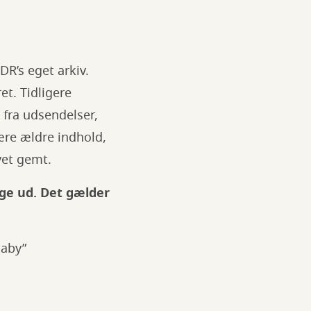
DR’s eget arkiv.
t. Tidligere
 fra udsendelser,
ære ældre indhold,
vet gemt.
ægge ud. Det gælder
naby”