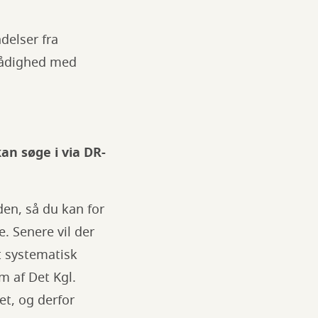
delser fra
 rådighed med
an søge i via DR-
en, så du kan for
. Senere vil der
t systematisk
rm af Det Kgl.
et, og derfor