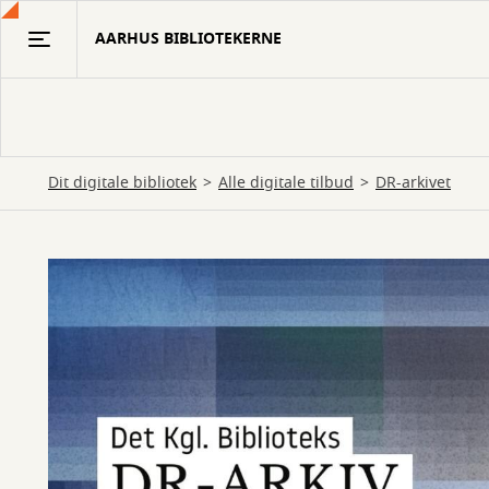
Gå
AARHUS BIBLIOTEKERNE
til
hovedindhold
Dit digitale bibliotek
Alle digitale tilbud
DR-arkivet
DR-
arkivet