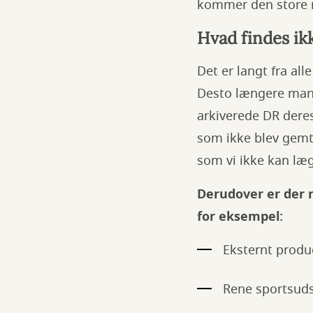
kommer den store m
Hvad findes ikk
Det er langt fra al
Desto længere man g
arkiverede DR deres
som ikke blev gemt,
som vi ikke kan læg
Derudover er der n
for eksempel:
Eksternt produ
Rene sportsud