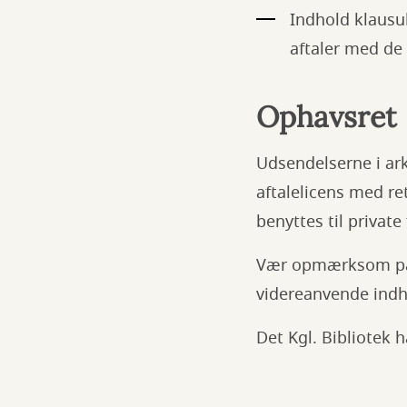
Indhold klausul
aftaler med de
Ophavsret
Udsendelserne i ark
aftalelicens med re
benyttes til privat
Vær opmærksom på a
videreanvende indho
Det Kgl. Bibliotek h