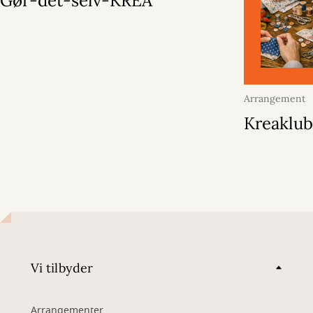
Gør-det-selv-KREA
Arrangement
2026
Kreaklu
Vi tilbyder
Arrangementer