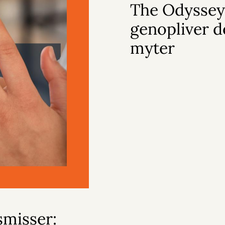
The Odyssey
genopliver d
myter
smisser: