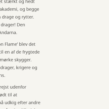
et stærkt og hedt
gsakademi, og begge
 drage og rytter.
 drager! Den
Andarna.
on Flame’ blev det
il en af de frygtede
 mørke skygger.
drager, krigere og
ns.
rejst udenfor
dt til at
å udkig efter andre