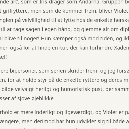
nde art’, som er Iris-drager som Andarna. Gruppen bes
t grifryttere, men som de kommer frem, bliver Viole
glen på velvillighed til at lytte hos de enkelte hersk
til at tage sagen i egen hånd, og glemme alt om dipl
al blive til noget! Hun kæmper også mod tiden, og i
men også for at finde en kur, der kan forhindre Xaden 
æl!
flere bipersoner, som serien skrider frem, og jeg fors
n, for at holde styr på de enkelte ryttere og deres ma
t både velvalgt herligt og humoristisk pust, der sa
ser af sjove øjeblikke.
rhold er mere inderligt og ligeværdigt, og Violet er
e længere, men derimod har hun udviklet sig til både 