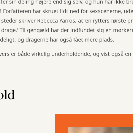
er sin deling højere end sig selv, og hun har ikke bru
Forfatteren har skruet lidt ned for sexscenerne, ud
e steder skriver Rebecca Yarros, at ’en rytters første pr
 drage.’ Til gengæld har der indfundet sig en mørkere
lædeligt, og dragerne har også fået mere plads.
vers er både virkelig underholdende, og vist også en
old