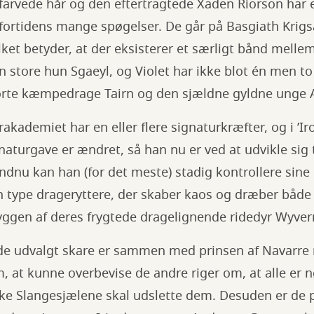
farvede hår og den eftertragtede Xaden Riorson har 
f fortidens mange spøgelser. De går på Basgiath Kri
lket betyder, at der eksisterer et særligt bånd mellem
 store hun Sgaeyl, og Violet har ikke blot én men to
te kæmpedrage Tairn og den sjældne gyldne unge 
akademiet har en eller flere signaturkræfter, og i ’Ir
naturgave er ændret, så han nu er ved at udvikle sig t
ndnu kan han (for det meste) stadig kontrollere sine
 type drageryttere, der skaber kaos og dræber både 
ryggen af deres frygtede dragelignende ridedyr Wyver
nde udvalgt skare er sammen med prinsen af Navarre 
, at kunne overbevise de andre riger om, at alle er nø
kke Slangesjælene skal udslette dem. Desuden er de p