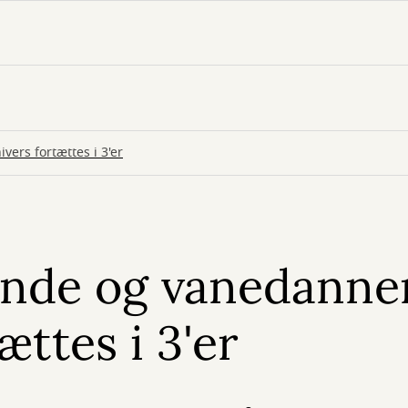
rs fortættes i 3'er
nde og vanedanne
ættes i 3'er