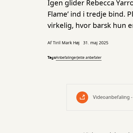
Igen glider Rebecca Yarro
Flame’ ind i tredje bind. P
virkelig, hvor barsk hun e
Af
Tiril Mark Høj
31. maj 2025
Tags
Anbefalinger
Jette anbefaler
Videoanbefaling -