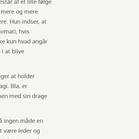
tår af et lille følge
t mere og mere
ere. Hun indser, at
omati, hvis
kke kun hvad angår
i at blive
øger at holder
gi. Bla. er
mmen med sin drage
 på ingen måde en
at være leder og