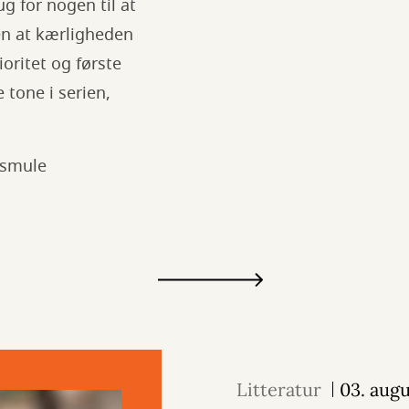
g for nogen til at
en at kærligheden
ioritet og første
 tone i serien,
 smule
Litteratur
03. aug