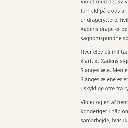
Violet med det sølv
forhold på trods a
er drageryttere, hvi
Xadens drage er den
sagnomspundne sor
Hver elev på militær
klart, at Xadens sig
Slangesjæle. Men e
Slangesjælene er en
uskyldige ofte fra 
Violet og en af he
kongeriget i håb om
samarbejde, hvis i