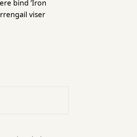
ere bind ’Iron
rrengail viser