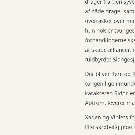
drager fra ’den syve
af både drage- sam
overrasket over man
hun nok er tvunget 
forhandlingerne sk
at skabe alliancer, 
fuldbyrdet Slangesj
Der bliver flere og 
tungen lige i munde
karakteren Ridoc e
Aotrom, leverer mas
Xaden og Violets fo
lille skrøbelig pig