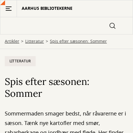
Gå
AARHUS BIBLIOTEKERNE
til
hovedindhold
Artikler
Litteratur
Spis efter sæsonen: Sommer
LITTERATUR
Spis efter sæsonen:
Sommer
Sommermaden smager bedst, når råvarerne er i
sæson. Tænk nye kartofler med smør,
rabarberkage og jordbær med fløde. Her finder