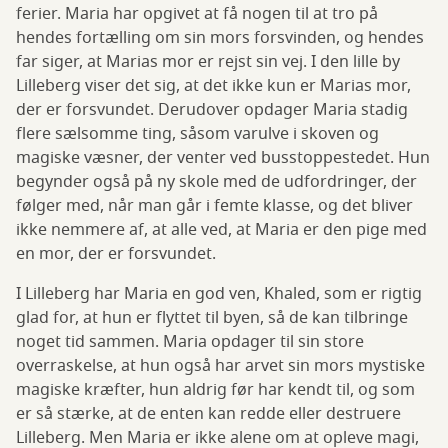
ferier. Maria har opgivet at få nogen til at tro på
hendes fortælling om sin mors forsvinden, og hendes
far siger, ​​at Marias mor er rejst sin vej. I den lille by
Lilleberg viser det sig, at det ikke kun er Marias mor,
der er forsvundet. Derudover opdager Maria stadig
flere sælsomme ting, såsom varulve i skoven og
magiske væsner, der venter ved busstoppestedet. Hun
begynder også på ny skole med de udfordringer, der
følger med, når man går i femte klasse, og det bliver
ikke nemmere af, at alle ved, at Maria er den pige med
en mor, der er forsvundet.
I Lilleberg har Maria en god ven, Khaled, som er rigtig
glad for, at hun er flyttet til byen, så de kan tilbringe
noget tid sammen. Maria opdager til sin store
overraskelse, at hun også har arvet sin mors mystiske
magiske kræfter, hun aldrig før har kendt til, og som
er så stærke, at de enten kan redde eller destruere
Lilleberg. Men Maria er ikke alene om at opleve magi,