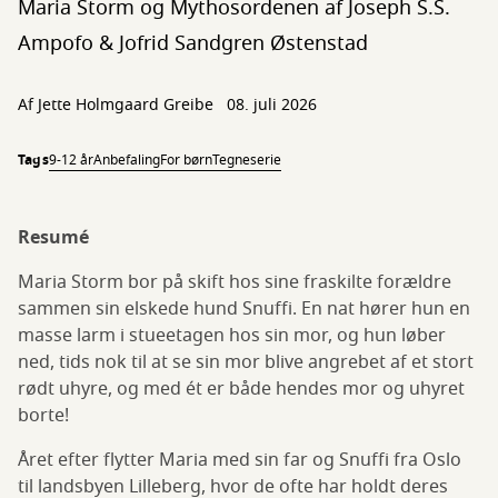
Maria Storm og Mythosordenen af Joseph S.S.
Ampofo & Jofrid Sandgren Østenstad
Af
Jette Holmgaard Greibe
08. juli 2026
Tags
9-12 år
Anbefaling
For børn
Tegneserie
Resumé
Maria Storm bor på skift hos sine fraskilte forældre
sammen sin elskede hund Snuffi. En nat hører hun en
masse larm i stueetagen hos sin mor, og hun løber
ned, tids nok til at se sin mor blive angrebet af et stort
rødt uhyre, og med ét er både hendes mor og uhyret
borte!
Året efter flytter Maria med sin far og Snuffi fra Oslo
til landsbyen Lilleberg, hvor de ofte har holdt deres