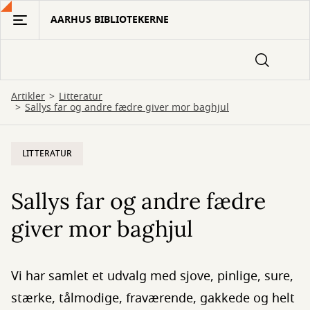
Gå
AARHUS BIBLIOTEKERNE
til
hovedindhold
Artikler
Litteratur
Sallys far og andre fædre giver mor baghjul
LITTERATUR
Sallys far og andre fædre
giver mor baghjul
Vi har samlet et udvalg med sjove, pinlige, sure,
stærke, tålmodige, fraværende, gakkede og helt