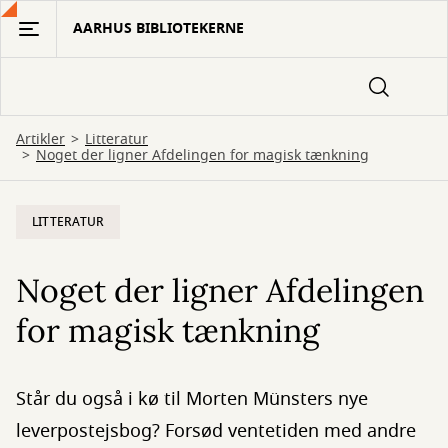
Gå
AARHUS BIBLIOTEKERNE
til
hovedindhold
Artikler
Litteratur
Noget der ligner Afdelingen for magisk tænkning
LITTERATUR
Noget der ligner Afdelingen
for magisk tænkning
Står du også i kø til Morten Münsters nye
leverpostejsbog? Forsød ventetiden med andre