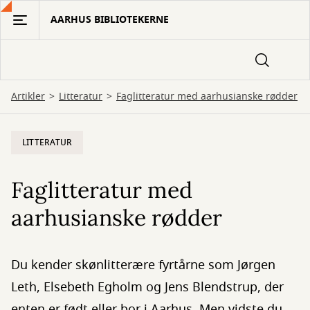
Gå
AARHUS BIBLIOTEKERNE
til
hovedindhold
Artikler
Litteratur
Faglitteratur med aarhusianske rødder
LITTERATUR
Faglitteratur med
aarhusianske rødder
Du kender skønlitterære fyrtårne som Jørgen
Leth, Elsebeth Egholm og Jens Blendstrup, der
enten er født eller bor i Aarhus. Men vidste du