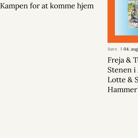
Kampen for at komme hjem
Børn
04. au
Freja & 
Stenen i 
Lotte & 
Hammer