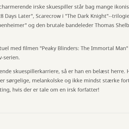
charmerende irske skuespiller står bag mange ikonisk
8 Days Later", Scarecrow i "The Dark Knight"--trilogie
enheimer" og den brutale bandeleder Thomas Shelby
tuel med filmen "Peaky Blinders: The Immortal Man" 
v-serien.
de skuespillerkarriere, så er han en belæst herre. 
 er sørgelige, melankolske og ikke mindst stærke for
ting, hvis der er tale om en irsk forfatter!