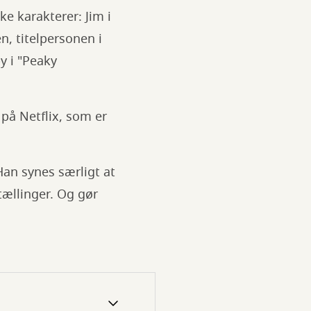
e karakterer: Jim i
n, titelpersonen i
 i "Peaky
på Netflix, som er
Han synes særligt at
tællinger. Og gør