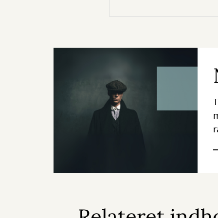
T
m
r
Relateret indh