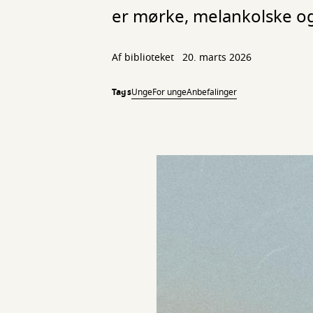
er mørke, melankolske og 
Af biblioteket
20. marts 2026
Tags
Unge
For unge
Anbefalinger