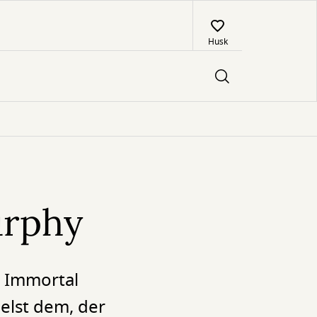
Husk
urphy
e Immortal
elst dem, der