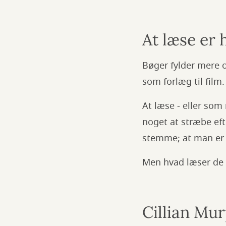
At læse er 
Bøger fylder mere o
som forlæg til film.
At læse - eller som
noget at stræbe eft
stemme; at man er
Men hvad læser de 
Cillian Mu