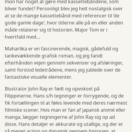
mon har noget at gøre med kassettebåndene, som
bliver fundet? Personligt blev jeg helt nostalgisk over
at se de mange kassettebånd med referencer til ’de
gode gamle dage’, hvor titlerne alle på en eller anden
måde relaterer sig til historien. Major Tom er i
hvertfald med…
Maharlika er en fascinerende, magisk, gådefuld og
tankevækkende grafisk roman, og jeg fandt
efterhånden vejen gennem sekvenser og afsløringer,
samt forstod ledetrådene, mens jeg jublede over de
fantastiske visuelle elementer.
Illustrator John Ray er født og opvokset på
Filippinerne. Hans s/h tegninger er forrygende, og de
fik fortællingen til at føles levende med deres nærmest
filmiske scener. Hvis man er fan af japansk animé eller
manga, lægger tegningerne af John Ray sig op ad
disse. Hans detaljer er akkurate og utallige, og der er
så meget action og dynamik gennem historien, at