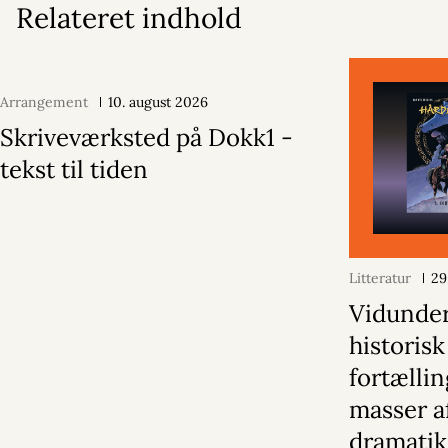
Relateret indhold
Arrangement
10. august 2026
Skriveværksted på Dokk1 -
tekst til tiden
Litteratur
29
Vidunder
historisk
fortælli
masser a
dramatik