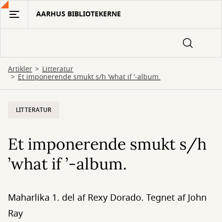
Gå
AARHUS BIBLIOTEKERNE
til
hovedindhold
Artikler
Litteratur
Et imponerende smukt s/h ’what if ’-album.
LITTERATUR
Et imponerende smukt s/h
’what if ’-album.
Maharlika 1. del af Rexy Dorado. Tegnet af John
Ray