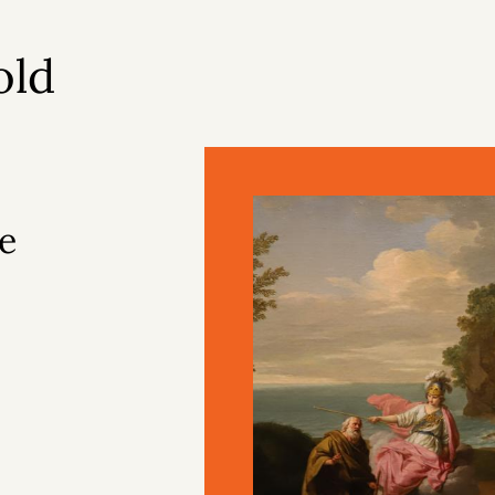
old
le