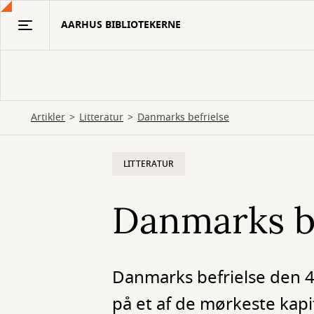
Gå
AARHUS BIBLIOTEKERNE
til
hovedindhold
Artikler
Litteratur
Danmarks befrielse
LITTERATUR
Danmarks be
Danmarks befrielse den 4
på et af de mørkeste kapit