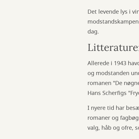
Det levende lys i v
modstandskampen og 
dag.
Litterature
Allerede i 1943 ha
og modstanden und
romanen "De nøgne
Hans Scherfigs "F
I nyere tid har bes
romaner og fagbøger
valg, håb og ofre,