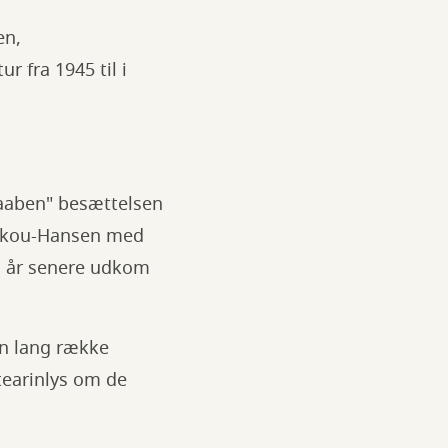
en,
 fra 1945 til i
Vaaben" besættelsen
 Skou-Hansen med
 år senere udkom
en lang række
tearinlys om de