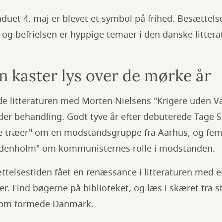
induet 4. maj er blevet et symbol på frihed. Besættels
befrielsen er hyppige temaer i den danske litteratur
n kaster lys over de mørke år
vde litteraturen med Morten Nielsens "Krigere uden 
er behandling. Godt tyve år efter debuterede Tage
 træer" om en modstandsgruppe fra Aarhus, og fem
rydenholm" om kommunisternes rolle i modstanden.
ættelsestiden fået en renæssance i litteraturen med 
. Find bøgerne på biblioteket, og læs i skæret fra s
 som formede Danmark.