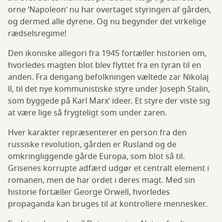
orne ’Napoleon’ nu har overtaget styringen af gården,
og dermed alle dyrene. Og nu begynder det virkelige
rædselsregime!
Den ikoniske allegori fra 1945 fortæller historien om,
hvorledes magten blot blev flyttet fra en tyran til en
anden. Fra dengang befolkningen væltede zar Nikolaj
ll, til det nye kommunistiske styre under Joseph Stalin,
som byggede på Karl Marx’ ideer. Et styre der viste sig
at være lige så frygteligt som under zaren.
Hver karakter repræsenterer en person fra den
russiske revolution, gården er Rusland og de
omkringliggende gårde Europa, som blot så til.
Grisenes korrupte adfærd udgør et centralt element i
romanen, men de har ordet i deres magt. Med sin
historie fortæller George Orwell, hvorledes
propaganda kan bruges til at kontrollere mennesker.