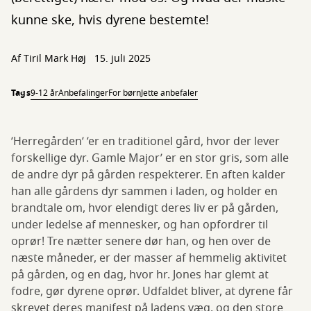
kunne ske, hvis dyrene bestemte!
Af
Tiril Mark Høj
15. juli 2025
Tags
9-12 år
Anbefalinger
For børn
Jette anbefaler
’Herregården’ ’er en traditionel gård, hvor der lever
forskellige dyr. Gamle Major’ er en stor gris, som alle
de andre dyr på gården respekterer. En aften kalder
han alle gårdens dyr sammen i laden, og holder en
brandtale om, hvor elendigt deres liv er på gården,
under ledelse af mennesker, og han opfordrer til
oprør! Tre nætter senere dør han, og hen over de
næste måneder, er der masser af hemmelig aktivitet
på gården, og en dag, hvor hr. Jones har glemt at
fodre, gør dyrene oprør. Udfaldet bliver, at dyrene får
skrevet deres manifest på ladens væg, og den store