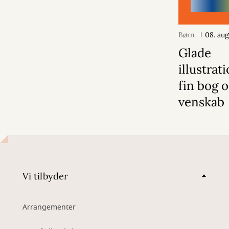
Børn
08. au
Glade
illustrat
fin bog 
venskab
Vi tilbyder
Arrangementer