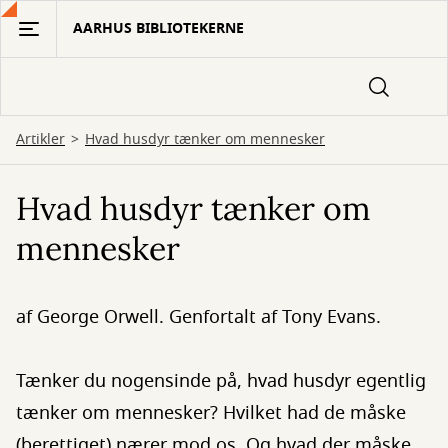
Gå
AARHUS BIBLIOTEKERNE
til
hovedindhold
Artikler
Hvad husdyr tænker om mennesker
Hvad husdyr tænker om
mennesker
af George Orwell. Genfortalt af Tony Evans.
Tænker du nogensinde på, hvad husdyr egentlig
tænker om mennesker? Hvilket had de måske
(berettiget) nærer mod os. Og hvad der måske