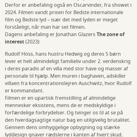
Derfor er anbefaling også en Oscarvinder, fra showet i
2024. Filmen vandt prisen for Bedste internationale
film og Bedste lyd – især det med lyden er meget
forståeligt, når man har set filmen.
Dagens anbefaling er Jonathan Glazers
The zone of
interest
(2023)
Rudolf Höss, hans hustru Hedwig og deres 5 børn
lever et helt almindeligt familieliv under 2. verdenskrig
i deres paradis af en villa med stor have og masser af
personale til hjælp. Men muren i baghaven, adskiller
villaen fra koncentrationslejren Auschwitz, hvor Rudolf
er kommandant.
Filmen er en upartisk fremstilling af almindelige
mennesker eksistens, mens de er medskyldige i
forfærdelige forbrydelser. Og tvinger os til at se på
den hverdagsagtige natur bag en utilgivelig brutalitet.
Gennem dens omhyggelige opbygning og stærke
lyddesign gnaver rædslerne i kanten af hvert skud.