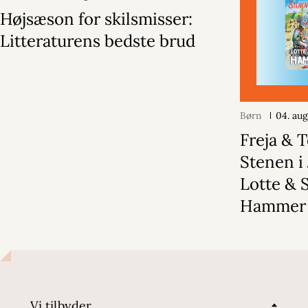
Højsæson for skilsmisser:
Litteraturens bedste brud
Børn
04. au
Freja & 
Stenen i 
Lotte & 
Hammer
Vi tilbyder