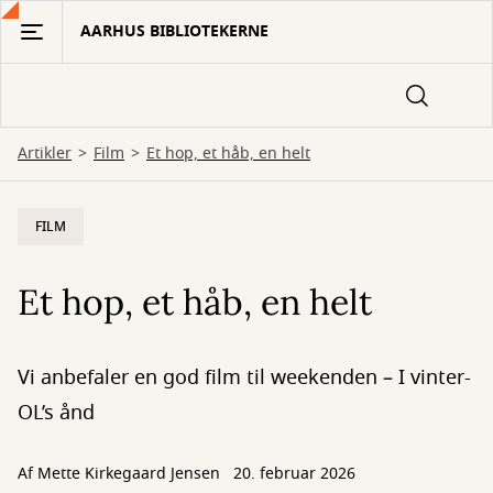
Gå
AARHUS BIBLIOTEKERNE
til
hovedindhold
Artikler
Film
Et hop, et håb, en helt
FILM
Et hop, et håb, en helt
Vi anbefaler en god film til weekenden – I vinter-
OL’s ånd
Af
Mette Kirkegaard Jensen
20. februar 2026