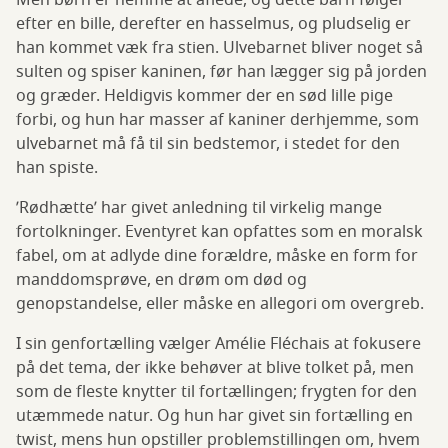
Men børn er nemme at aflede, og dette barn følger
efter en bille, derefter en hasselmus, og pludselig er
han kommet væk fra stien. Ulvebarnet bliver noget så
sulten og spiser kaninen, før han lægger sig på jorden
og græder. Heldigvis kommer der en sød lille pige
forbi, og hun har masser af kaniner derhjemme, som
ulvebarnet må få til sin bedstemor, i stedet for den
han spiste.
’Rødhætte’ har givet anledning til virkelig mange
fortolkninger. Eventyret kan opfattes som en moralsk
fabel, om at adlyde dine forældre, måske en form for
manddomsprøve, en drøm om død og
genopstandelse, eller måske en allegori om overgreb.
I sin genfortælling vælger Amélie Fléchais at fokusere
på det tema, der ikke behøver at blive tolket på, men
som de fleste knytter til fortællingen; frygten for den
utæmmede natur. Og hun har givet sin fortælling en
twist, mens hun opstiller problemstillingen om, hvem