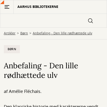
Gå
AARHUS BIBLIOTEKERNE
til
hovedindhold
Artikler
Børn
Anbefaling - Den lille rødhættede ulv
BØRN
Anbefaling - Den lille
rødhættede ulv
af Amélie Fléchais.
Den klassiske historie med karaktererne vendt