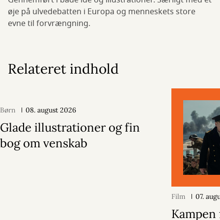
Gennemført i både idé og illustrationer. Særligt med et
øje på ulvedebatten i Europa og menneskets store
evne til forvrængning.
Relateret indhold
Børn
08. august 2026
Glade illustrationer og fin
bog om venskab
Film
07. aug
Kampen f