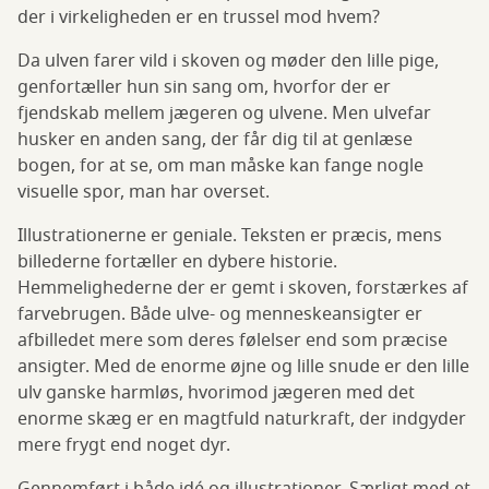
der i virkeligheden er en trussel mod hvem?
Da ulven farer vild i skoven og møder den lille pige,
genfortæller hun sin sang om, hvorfor der er
fjendskab mellem jægeren og ulvene. Men ulvefar
husker en anden sang, der får dig til at genlæse
bogen, for at se, om man måske kan fange nogle
visuelle spor, man har overset.
Illustrationerne er geniale. Teksten er præcis, mens
billederne fortæller en dybere historie.
Hemmelighederne der er gemt i skoven, forstærkes af
farvebrugen. Både ulve- og menneskeansigter er
afbilledet mere som deres følelser end som præcise
ansigter. Med de enorme øjne og lille snude er den lille
ulv ganske harmløs, hvorimod jægeren med det
enorme skæg er en magtfuld naturkraft, der indgyder
mere frygt end noget dyr.