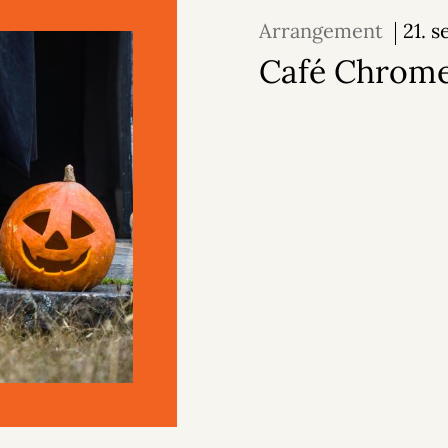
Arrangement
21. 
2026
Café Chrom