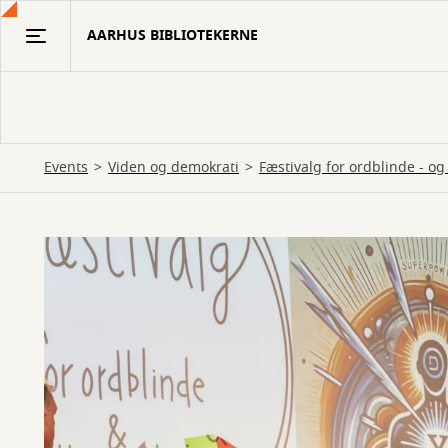
Gå
AARHUS BIBLIOTEKERNE
til
hovedindhold
Events
Viden og demokrati
Fæstivalg for ordblinde - og