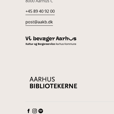
8000 Aarhus C
+45 89 40 92 00
post@aakb.dk