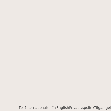
For Internationals – In English
Privatlivspolitik
Tilgængel