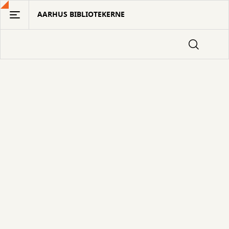
Gå
AARHUS BIBLIOTEKERNE
til
hovedindhold