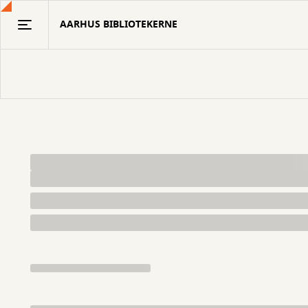
Gå
AARHUS BIBLIOTEKERNE
til
hovedindhold