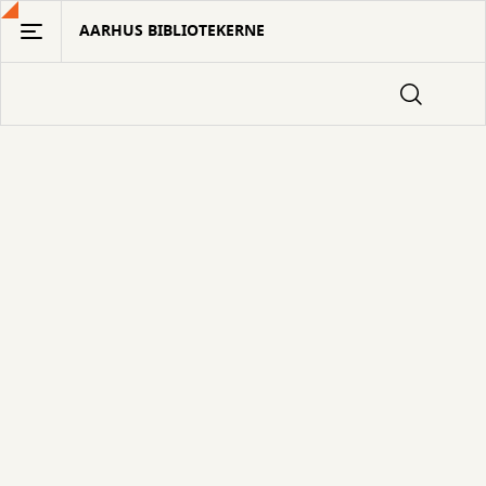
Gå
AARHUS BIBLIOTEKERNE
til
hovedindhold