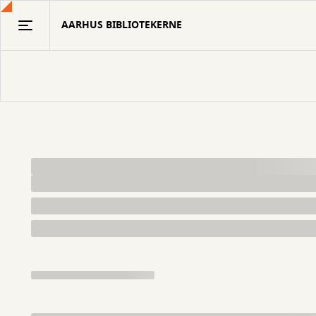
Gå
AARHUS BIBLIOTEKERNE
til
hovedindhold