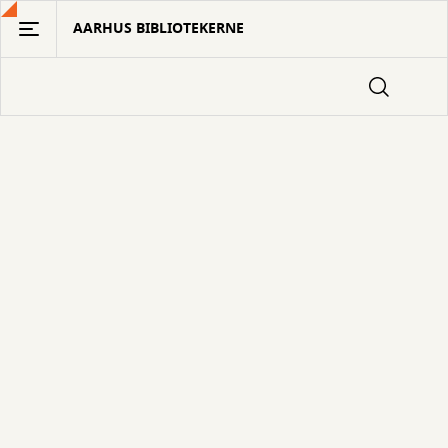
Gå
AARHUS BIBLIOTEKERNE
til
hovedindhold