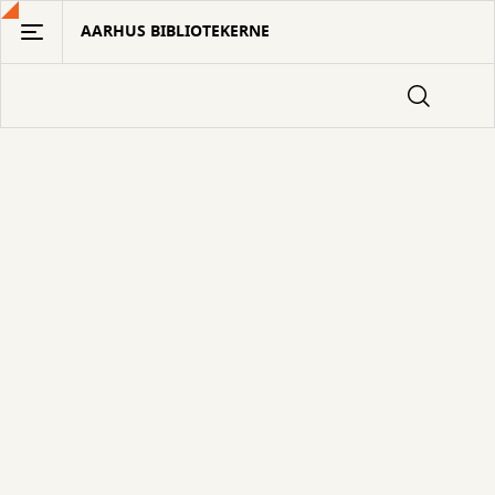
Gå
AARHUS BIBLIOTEKERNE
til
hovedindhold