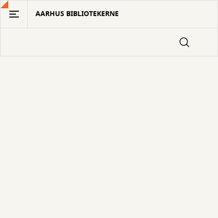
Gå
AARHUS BIBLIOTEKERNE
til
hovedindhold