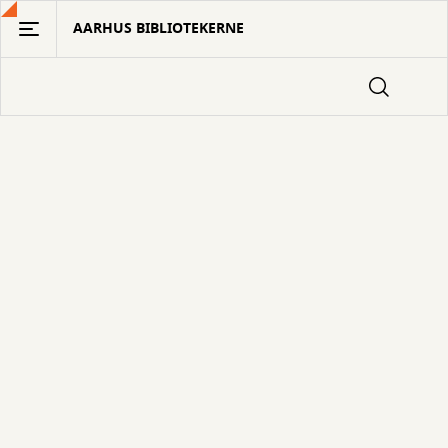
Gå
AARHUS BIBLIOTEKERNE
til
hovedindhold